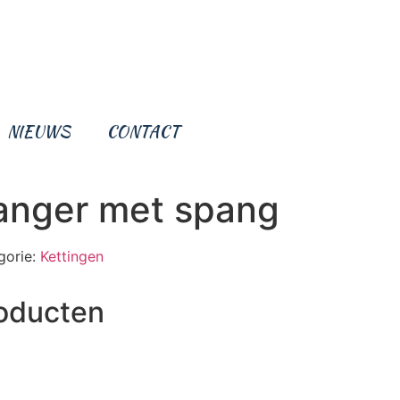
NIEUWS
CONTACT
hanger met spang
gorie:
Kettingen
roducten